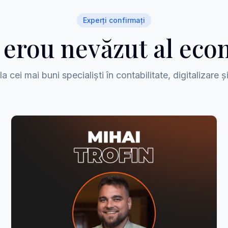
Experți confirmați
n erou nevăzut al eco
la cei mai buni specialiști în contabilitate, digitalizare ș