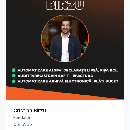
Cristian Birzu
Fondator
ContAi.ro