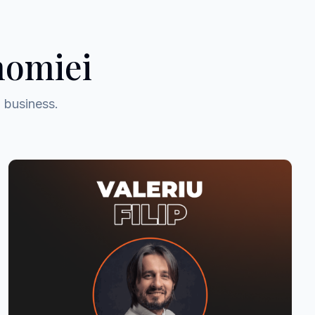
nomiei
i business.