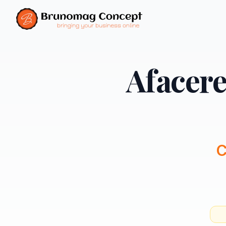
Afacere
C