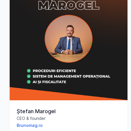
Ștefan Marogel
CEO & founder
Brunomag.ro