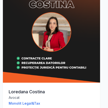
Loredana Costina
Avocat
Monolit Legal&Tax