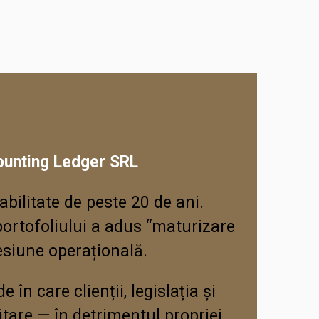
ounting Ledger SRL
abilitate de peste 20 de ani.
portofoliului a adus “maturizare
esiune operațională.
 în care clienții, legislația și
itare — în detrimentul propriei