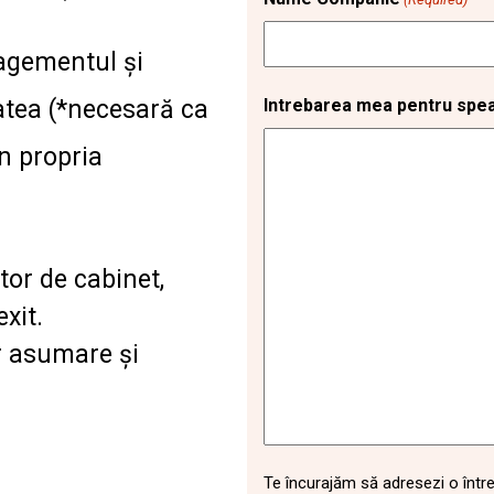
agementul și
tatea (*necesară ca
Intrebarea mea pentru speak
în propria
tor de cabinet,
xit.
r asumare și
Te încurajăm să adresezi o într