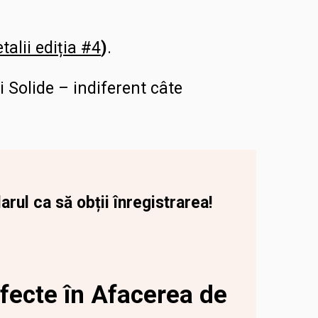
talii ediția #4
)
.
i Solide – indiferent câte
ul ca să obții înregistrarea!
fecte în Afacerea de