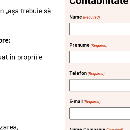
Contabilitate
n „așa trebuie să
Nume
(Required)
pre:
Prenume
(Required)
uat în propriile
Telefon
(Required)
E-mail
(Required)
zarea,
Nume Companie
(Required)