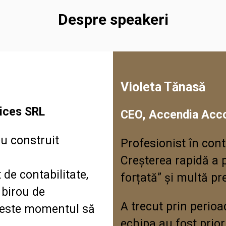
Despre speakeri
Violeta Tănasă
ices SRL
CEO, Accendia Acc
eu construit
Profesionist în cont
Creșterea rapidă a 
de contabilitate,
forțată” și multă pr
 birou de
A trecut prin perioade
ă este momentul să
echipa au fost prior