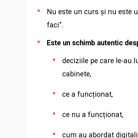
Nu este un curs și nu este u
faci”.
Este un schimb autentic des
deciziile pe care le-au l
cabinete,
ce a funcționat,
ce nu a funcționat,
cum au abordat digitali